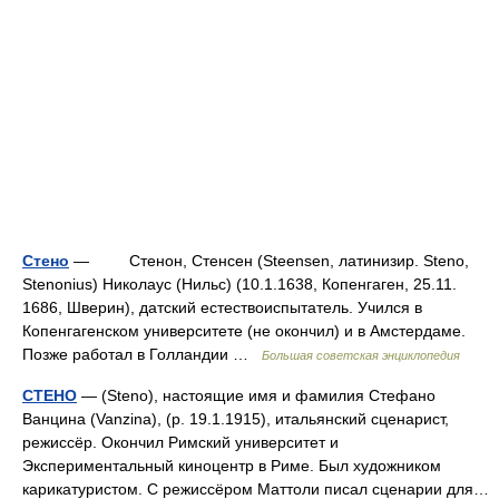
Стено
— Стенон, Стенсен (Steensen, латинизир. Steno,
Stenonius) Николаус (Нильс) (10.1.1638, Копенгаген, 25.11.
1686, Шверин), датский естествоиспытатель. Учился в
Копенгагенском университете (не окончил) и в Амстердаме.
Позже работал в Голландии …
Большая советская энциклопедия
СТЕНО
— (Steno), настоящие имя и фамилия Стефано
Ванцина (Vanzina), (р. 19.1.1915), итальянский сценарист,
режиссёр. Окончил Римский университет и
Экспериментальный киноцентр в Риме. Был художником
карикатуристом. С режиссёром Маттоли писал сценарии для…