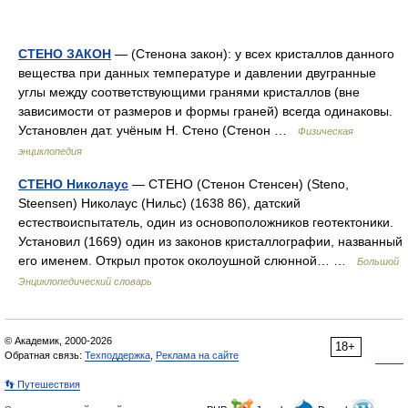
СТЕНО ЗАКОН
— (Стенона закон): у всех кристаллов данного
вещества при данных температуре и давлении двугранные
углы между соответствующими гранями кристаллов (вне
зависимости от размеров и формы граней) всегда одинаковы.
Установлен дат. учёным Н. Стено (Стенон …
Физическая
энциклопедия
СТЕНО Николаус
— СТЕНО (Стенон Стенсен) (Steno,
Steensen) Николаус (Нильс) (1638 86), датский
естествоиспытатель, один из основоположников геотектоники.
Установил (1669) один из законов кристаллографии, названный
его именем. Открыл проток околоушной слюнной… …
Большой
Энциклопедический словарь
© Академик, 2000-2026
18+
Обратная связь:
Техподдержка
,
Реклама на сайте
👣 Путешествия