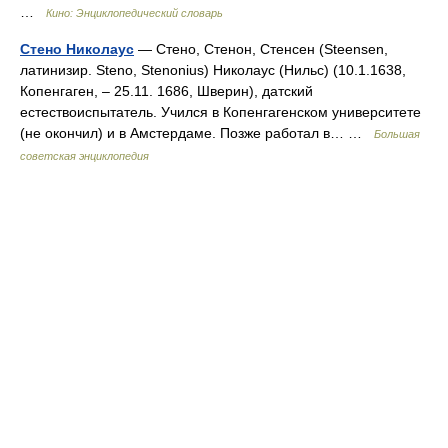
…
Кино: Энциклопедический словарь
Стено Николаус
— Стено, Стенон, Стенсен (Steensen,
латинизир. Steno, Stenonius) Николаус (Нильс) (10.1.1638,
Копенгаген, ‒ 25.11. 1686, Шверин), датский
естествоиспытатель. Учился в Копенгагенском университете
(не окончил) и в Амстердаме. Позже работал в… …
Большая
советская энциклопедия