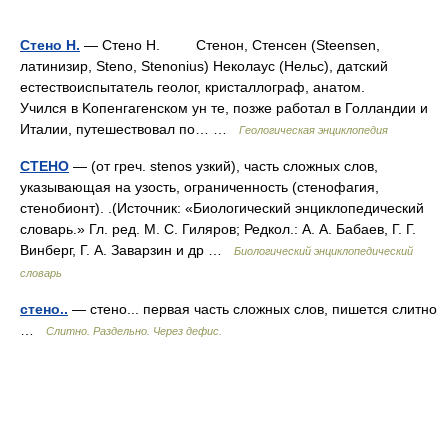
Стено Н.
— Стено Н. Cтенон, Cтенсен (Steensen,
латинизир, Steno, Stenonius) Heколаус (Heльс), датский
естествоиспытатель геолог, кристаллограф, анатом.
Учился в Kопенгагенском ун те, позже работал в Голландии и
Италии, путешествовал по… …
Геологическая энциклопедия
СТЕНО
— (от греч. stenos узкий), часть сложных слов,
указывающая на узость, ограниченность (стенофагия,
стенобионт). .(Источник: «Биологический энциклопедический
словарь.» Гл. ред. М. С. Гиляров; Редкол.: А. А. Бабаев, Г. Г.
Винберг, Г. А. Заварзин и др …
Биологический энциклопедический
словарь
стено..
— стено... первая часть сложных слов, пишется слитно
…
Слитно. Раздельно. Через дефис.