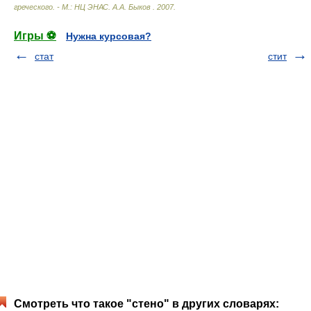
греческого. - М.: НЦ ЭНАС
.
А.А. Быков
.
2007
.
Игры ⚽
Нужна курсовая?
стат
стит
Смотреть что такое "стено" в других словарях: