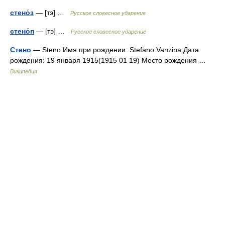
стено́з
— [тэ] …
Русское словесное ударение
стено́п
— [тэ] …
Русское словесное ударение
Стено
— Steno Имя при рождении: Stefano Vanzina Дата
рождения: 19 января 1915(1915 01 19) Место рождения …
Википедия