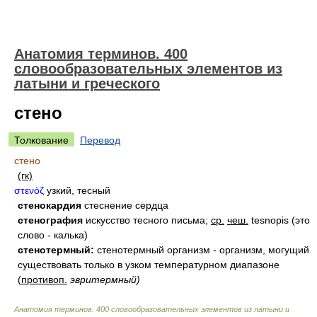
Анатомия терминов. 400
словообразовательных элементов из
латыни и греческого
стено
Толкование
Перевод
стено
(гк)
στενόζ
узкий, тесный
стенокардия
стеснение сердца
стенография
искусство тесного письма;
ср.
чеш.
tesnopis (это
слово - калька)
стенотермный:
стенотермный организм - организм, могущий
существовать только в узком температурном диапазоне
(
противоп.
эвритермный)
Анатомия терминов. 400 словообразовательных элементов из латыни и